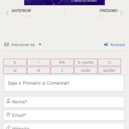
ANTERIOR
PRÓXIMO
sync: 10 brasas
sync: 12 lume
Inscrever-se
Acessar
N
Em
W