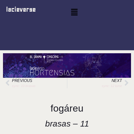
lacieverse
PREVIOUS
NEXT
sync: 10 brasas
sync: 12 lume
sync: 11 brasas
fogáreu
brasas – 11