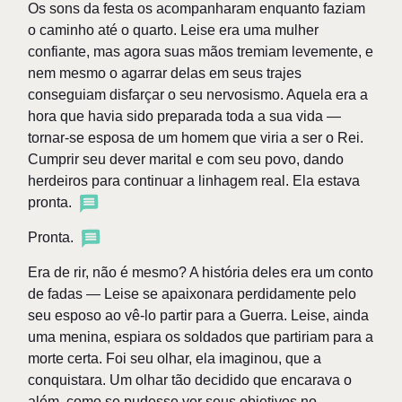
Os sons da festa os acompanharam enquanto faziam
o caminho até o quarto. Leise era uma mulher
confiante, mas agora suas mãos tremiam levemente, e
nem mesmo o agarrar delas em seus trajes
conseguiam disfarçar o seu nervosismo. Aquela era a
hora que havia sido preparada toda a sua vida —
tornar-se esposa de um homem que viria a ser o Rei.
Cumprir seu dever marital e com seu povo, dando
herdeiros para continuar a linhagem real. Ela estava
pronta.
Pronta.
Era de rir, não é mesmo? A história deles era um conto
de fadas — Leise se apaixonara perdidamente pelo
seu esposo ao vê-lo partir para a Guerra. Leise, ainda
uma menina, espiara os soldados que partiriam para a
morte certa. Foi seu olhar, ela imaginou, que a
conquistara. Um olhar tão decidido que encarava o
além, como se pudesse ver seus objetivos no