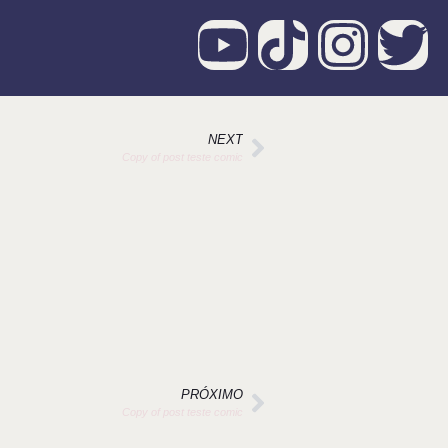
NEXT
Copy of post teste comic
PRÓXIMO
Copy of post teste comic