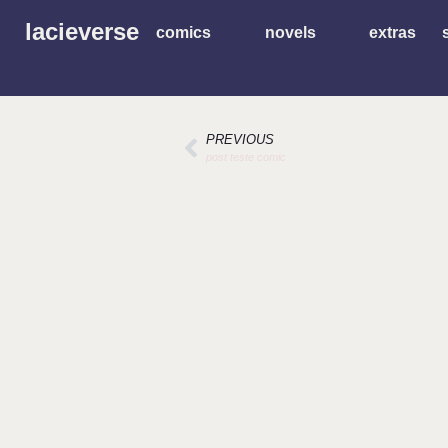
lacieverse
comics
novels
extras
PREVIOUS
post teste comic
post teste co