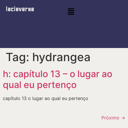
lacieverse
Tag:
hydrangea
h: capítulo 13 – o lugar ao
qual eu pertenço
capítulo 13 o lugar ao qual eu pertenço
Próximo
→